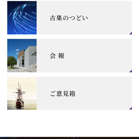
古巣のつどい
会 報
ご意見箱