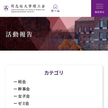
MENU
活動報告
カテゴリ
総会
幹事会
女子会
ゼミ会