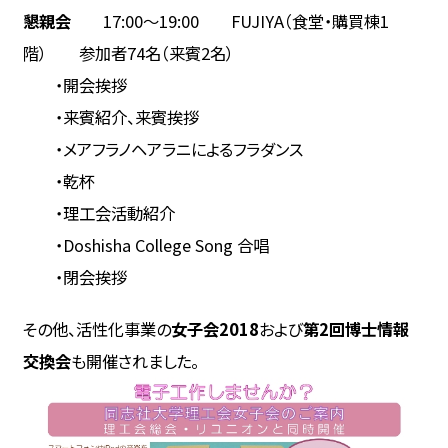
懇親会
17:00～19:00 FUJIYA（食堂・購買棟1
階） 参加者74名（来賓2名）
・開会挨拶
・来賓紹介、来賓挨拶
・メアフラノヘアラニによるフラダンス
・乾杯
・理工会活動紹介
・Doshisha College Song 合唱
・閉会挨拶
その他、活性化事業の
女子会2018
および
第2回博士情報
交換会
も開催されました。