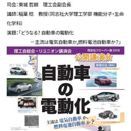
司会：東城 哲朗 理工会副会長
講師：稲葉 稔 教授（同志社大学理工学部 機能分子・生命
化学科）
演題：「どうなる? 自動車の電動化
－主流は電気自動車か,燃料電池自動車か？」