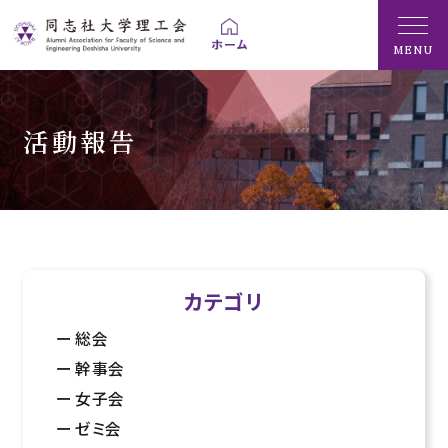
MENU
活動報告
カテゴリ
総会
幹事会
女子会
ゼミ会