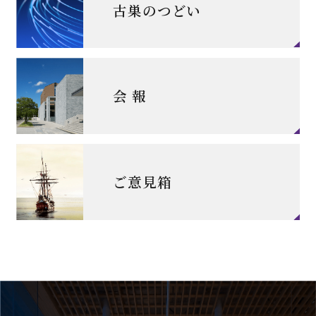
古巣のつどい
会 報
ご意見箱