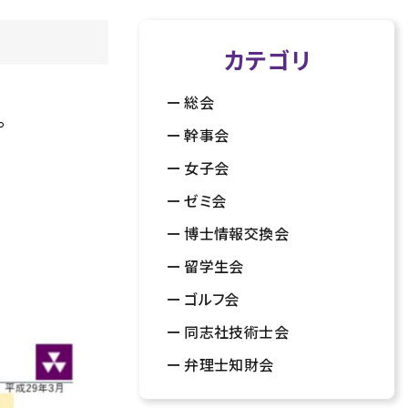
カテゴリ
総会
。
幹事会
女子会
ゼミ会
博士情報交換会
留学生会
ゴルフ会
同志社技術士会
弁理士知財会