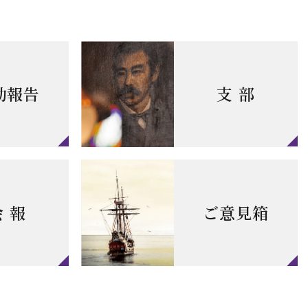
動報告
支 部
会 報
ご意見箱