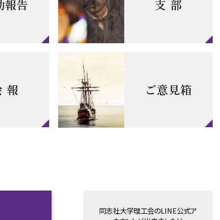
動報告
支 部
会 報
ご意見箱
同志社大学理工会のLINE公式ア