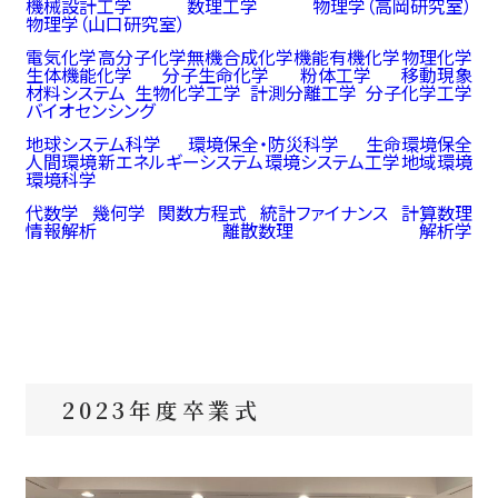
機械設計工学
数理工学
物理学（高岡研究室）
物理学（山口研究室）
電気化学
高分子化学
無機合成化学
機能有機化学
物理化学
生体機能化学
分子生命化学
粉体工学
移動現象
材料システム
生物化学工学
計測分離工学
分子化学工学
バイオセンシング
地球システム科学
環境保全・防災科学
生命環境保全
人間環境
新エネルギーシステム
環境システム工学
地域環境
環境科学
代数学
幾何学
関数方程式
統計ファイナンス
計算数理
情報解析
離散数理
解析学
2023年度卒業式