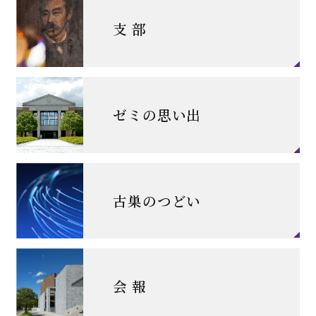
支 部
ゼミの思い出
古巣のつどい
会 報