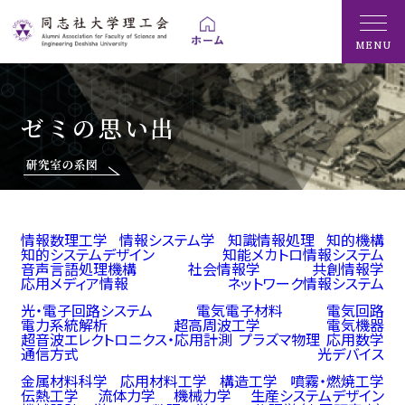
MENU
ゼミの思い出
情報数理工学
情報システム学
知識情報処理
知的機構
知的システムデザイン
知能メカトロ情報システム
音声言語処理機構
社会情報学
共創情報学
応用メディア情報
ネットワーク情報システム
光・電子回路システム
電気電子材料
電気回路
電力系統解析
超高周波工学
電気機器
超音波エレクトロニクス・応用計測
プラズマ物理
応用数学
通信方式
光デバイス
金属材料科学
応用材料工学
構造工学
噴霧・燃焼工学
伝熱工学
流体力学
機械力学
生産システムデザイン