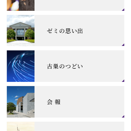
ゼミの思い出
古巣のつどい
会 報