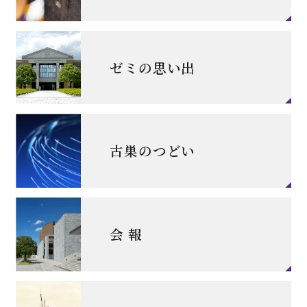
ゼミの思い出
古巣のつどい
会 報